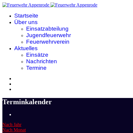
Startseite
Über uns
Einsatzabteilung
Jugendfeuerwehr
Feuerwehrverein
Aktuelles
Einsätze
Nachrichten
Termine
Terminkalender
Nach Jahr
Nach Monat