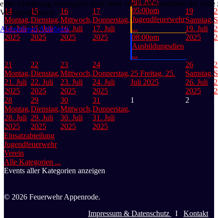
Juli 2025
einer Ablehnung womöglich nicht mehr alle Funktionalitäten der Seite 
05:00pm
14
15
16
17
19
2
Verfügung stehen.
Jugendfeuerwehr
Montag,
Dienstag,
Mittwoch,
Donnerstag,
Samstag,
S
...
14. Juli
15. Juli
16. Juli
17. Juli
19. Juli
2
Akzeptieren
Ablehnen
2025
2025
2025
2025
08:00pm
2025
2
Ausbildungsdien
...
21
22
23
24
26
2
Montag,
Dienstag,
Mittwoch,
Donnerstag,
25
Freitag, 25.
Samstag,
S
21. Juli
22. Juli
23. Juli
24. Juli
Juli 2025
26. Juli
2
2025
2025
2025
2025
2025
2
28
29
30
31
1
2
3
Montag,
Dienstag,
Mittwoch,
Donnerstag,
28. Juli
29. Juli
30. Juli
31. Juli
2025
2025
2025
2025
Einsatzabteilung
Jugendfeuerwehr
Verein
Alle Kategorien ...
Events aller Kategorien anzeigen
© 2026 Feuerwehr Appenrode.
Impressum & Datenschutz
I
Kontakt