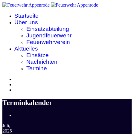
Startseite
Über uns
Einsatzabteilung
Jugendfeuerwehr
Feuerwehrverein
Aktuelles
Einsätze
Nachrichten
Termine
Terminkalender
Juli,
2025